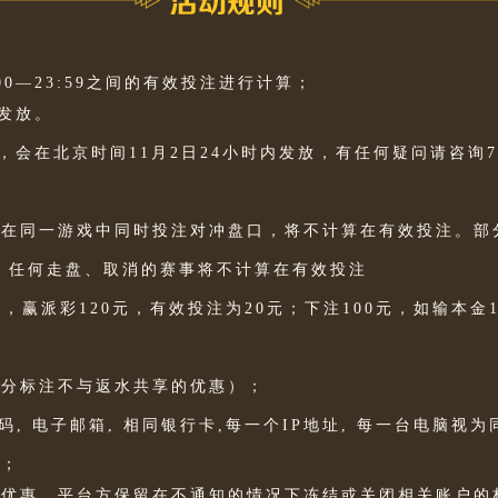
00—23:59之间的有效投注进行计算；
前发放。
，会在北京时间11月2日24小时内发放，有任何疑问请咨询7
及在同一游戏中同时投注对冲盘口，将不计算在有效投注。部
，任何走盘、取消的赛事将不计算在有效投注
元，赢派彩120元，有效投注为20元；下注100元，如输本金
部分标注不与返水共享的优惠）；
码, 电子邮箱, 相同银行卡,每一个IP地址, 每一台电脑视
利；
动优惠，平台方保留在不通知的情况下冻结或关闭相关账户