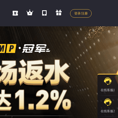
登录/注册
扫码
扫码
扫码
扫码
扫码
扫码
下载APP
下载APP
下载APP
下载APP
下载APP
下载APP
在线客服1
维护中
在线客服2